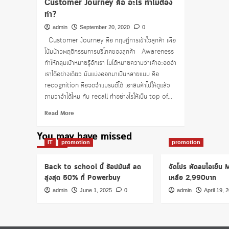
Customer Journey คือ อะไร ทำไมต้อง
ทำ?
admin
September 20, 2020
0
Customer Journey คือ ทฤษฎีการเข้าใจลูกค้า เพื่อ
โน้มน้าวพฤติกรรมการบริโภคของลูกค้า Awareness
ทำให้กลุ่มเป้าหมายรู้จักเรา ไม่ได้หมายความว่าเค้าจะจดจำ
เราได้อย่างเดียว มันแบ่งออกมาเป็นหลายแบบ คือ
recognition คือจดจำแบรนด์ได้ เอาสินค้าไปให้ดูแล้ว
ถามว่าจำได้ไหม กับ recall ทำอย่างไรให้เป็น top of...
Read
Read More
more
about
You may have missed
Customer
IT
promotion
promotion
Journey
คือ
Back to school นี้ ช้อปมันส์ ลด
จัดโปร พัดลมไอเย็น
อะไร
สูงสุด 50% ที่ Powerbuy
เหลือ 2,990บาท
ทำไม
ต้อง
admin
June 1, 2025
0
admin
April 19, 
ทำ?