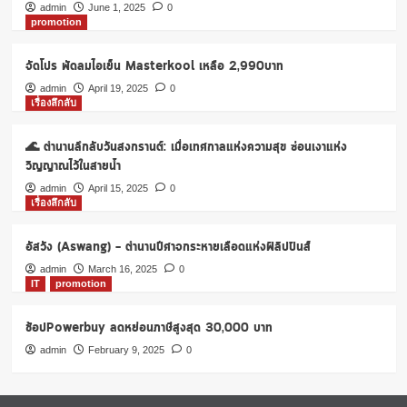
ลี่
admin
June 1, 2025
0
promotion
ควีน
3ถ้วย
99บาท
จัดโปร พัดลมไอเย็น Masterkool เหลือ 2,990บาท
ส่ง
admin
April 19, 2025
0
ถึง
เรื่องลึกลับ
บ้าน
🌊 ตำนานลึกลับวันสงกรานต์: เมื่อเทศกาลแห่งความสุข ซ่อนเงาแห่ง
วิญญาณไว้ในสายน้ำ
admin
April 15, 2025
0
เรื่องลึกลับ
อัสวัง (Aswang) – ตำนานปีศาจกระหายเลือดแห่งฟิลิปปินส์
admin
March 16, 2025
0
IT
promotion
ช้อปPowerbuy ลดหย่อนภาษีสูงสุด 30,000 บาท
admin
February 9, 2025
0