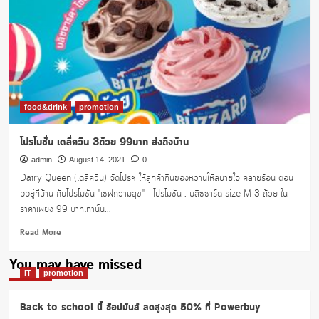
โบนัส
ดาว
เพิ่ม
10
ดวง
food&drink
promotion
โปรโมชั่น เดลี่ควีน 3ถ้วย 99บาท ส่งถึงบ้าน
admin
August 14, 2021
0
Dairy Queen (เดลี่ควีน) จัดโปรฯ ให้ลูกค้ากินของหวานให้สบายใจ คลายร้อน ตอน
ออยู่ที่บ้าน กับโปรโมชั่น "เซฟความสุข" โปรโมชั่น : บลิซซาร์ด size M 3 ถ้วย ใน
ราคาเพียง 99 บาทเท่านั้น...
Read
Read More
more
about
You may have missed
โปร
IT
promotion
โม
ชั่น
Back to school นี้ ช้อปมันส์ ลดสูงสุด 50% ที่ Powerbuy
เด