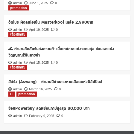
โค้ด
admin
June 1, 2025
0
promotion
ส่วนลด
foodpanda
50
จัดโปร พัดลมไอเย็น Masterkool เหลือ 2,990บาท
บาท
admin
April 19, 2025
0
ผ่าน
เรื่องลึกลับ
บัตร
เครดิต
🌊 ตำนานลึกลับวันสงกรานต์: เมื่อเทศกาลแห่งความสุข ซ่อนเงาแห่ง
KTC
Mastercard
วิญญาณไว้ในสายน้ำ
admin
April 15, 2025
0
เรื่องลึกลับ
อัสวัง (Aswang) – ตำนานปีศาจกระหายเลือดแห่งฟิลิปปินส์
admin
March 16, 2025
0
IT
promotion
ช้อปPowerbuy ลดหย่อนภาษีสูงสุด 30,000 บาท
admin
February 9, 2025
0