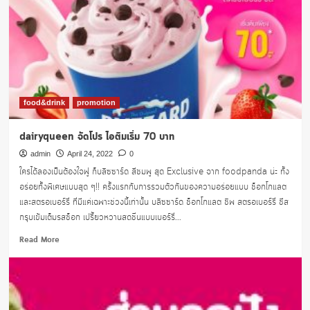
food&drink
promotion
dairyqueen จัดโปร ไอติมเริ่ม 70 บาท
admin
April 24, 2022
0
ใครได้ลองเป็นต้องใจฟู ก็บลิซซาร์ด สีชมพู สุด Exclusive จาก foodpanda น่ะ ทั้ง
อร่อยทั้งพิเศษแบบสุด ๆ!! ครั้งแรกกับการรวมตัวกันของความอร่อยแบบ ช็อกโกแลต
และสตรอเบอร์รี่ ที่มีแค่เฉพาะช่วงนี้เท่านั้น บลิซซาร์ด ช็อกโกแลต ชิพ สตรอเบอร์รี่ ชีส
กรุบเข้มเต็มรสช็อก เปรี้ยวหวานสดชื่นแบบเบอร์รี่...
Read
Read More
more
about
dairyqueen
จัด
โปร