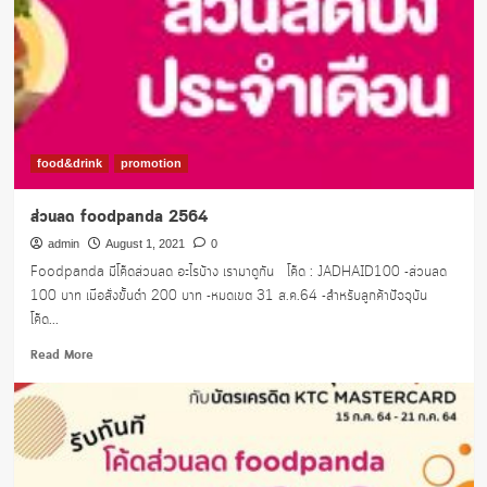
ไอ
ติ
ม
เริ่ม
70
บาท
food&drink
promotion
ส่วนลด foodpanda 2564
admin
August 1, 2021
0
Foodpanda มีโค๊ดส่วนลด อะไรบ้าง เรามาดูกัน โค๊ด : JADHAID100 -ส่วนลด
100 บาท เมื่อสั่งขั้นต่ำ 200 บาท -หมดเขต 31 ส.ค.64 -สำหรับลูกค้าปัจจุบัน
โค๊ด...
Read
Read More
more
about
ส่วนลด
foodpanda
2564