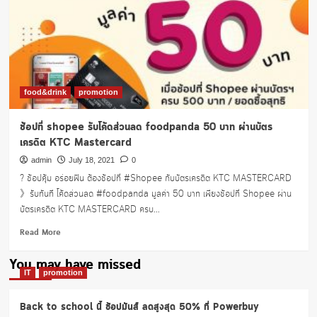
food&drink
promotion
ช้อปที่ shopee รับโค้ดส่วนลด foodpanda 50 บาท ผ่านบัตร
เครดิต KTC Mastercard
admin
July 18, 2021
0
? ช้อปคุ้ม อร่อยฟิน ต้องช้อปที่ #Shopee กับบัตรเครดิต KTC MASTERCARD
》รับทันที โค้ดส่วนลด #foodpanda มูลค่า 50 บาท เพียงช้อปที่ Shopee ผ่าน
บัตรเครดิต KTC MASTERCARD ครบ...
Read
Read More
more
about
You may have missed
ช้อป
IT
promotion
ที่
shopee
Back to school นี้ ช้อปมันส์ ลดสูงสุด 50% ที่ Powerbuy
รับ