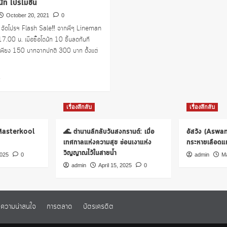
นัท โปรโมชั่น
October 20, 2021
0
ัท จัดโปรฯ Flash Sale‼️ จากพี่ๆ Lineman
.00 น. เมื่อซื้อโดนัท 10 ชิ้นลดทันที
ียง 150 บาทจากปกติ 300 บาท ตั้งแต่
Read
e
more
about
ดัง
เรื่องลึกลับ
เรื่องลึกลับ
กิ้น
โดนัท
 Masterkool
🌊 ตำนานลึกลับวันสงกรานต์: เมื่อ
อัสวัง (Aswa
โปร
เทศกาลแห่งความสุข ซ่อนเงาแห่ง
กระหายเลือดแห่
โม
วิญญาณไว้ในสายน้ำ
ชั่น
2025
0
admin
Ma
admin
April 15, 2025
0
ความน่าสนใจ
การตลาด
บัตรเครดิต