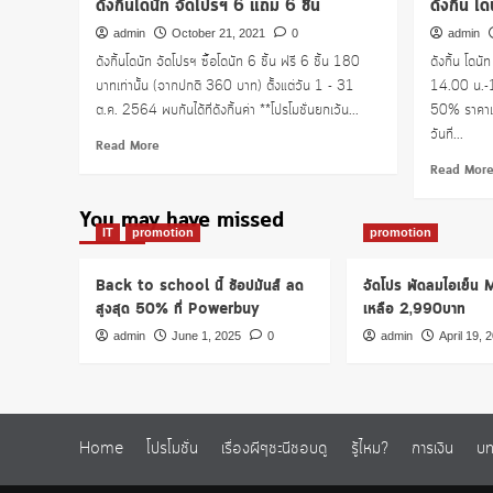
ดังกิ้นโดนัท จัดโปรฯ 6 แถม 6 ชิ้น
ดังกิ้น โด
admin
October 21, 2021
0
admin
ดังกิ้นโดนัท จัดโปรฯ ซื้อโดนัท 6 ชิ้น ฟรี 6 ชิ้น 180
ดังกิ้น โดน
บาทเท่านั้น (จากปกติ 360 บาท) ตั้งแต่วัน 1 - 31
14.00 น.-17
ต.ค. 2564 พบกันได้ที่ดังกิ้นค่า **โปรโมชั่นยกเว้น...
50% ราคาเพ
วันที่...
Read
Read More
more
Read Mor
about
ดัง
You may have missed
กิ้น
IT
promotion
promotion
โดนัท
จัด
Back to school นี้ ช้อปมันส์ ลด
จัดโปร พัดลมไอเย็น
โปรฯ
สูงสุด 50% ที่ Powerbuy
เหลือ 2,990บาท
6
แถม
admin
June 1, 2025
0
admin
April 19, 
6
ชิ้น
Home
โปรโมชั่น
เรื่องผีๆชะนีชอบดู
รู้ไหม?
การเงิน
บท