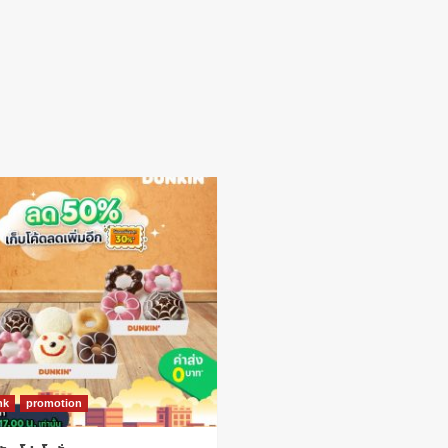
nk
promotion