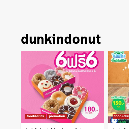
dunkindonut
food&drink
promotion
food&dri