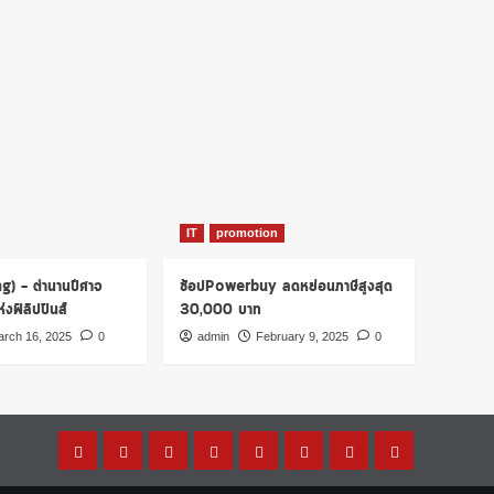
IT
promotion
ng) – ตำนานปีศาจ
ช้อปPowerbuy ลดหย่อนภาษีสูงสุด
งฟิลิปปินส์
30,000 บาท
rch 16, 2025
0
admin
February 9, 2025
0
Home
โปร
เรื่อง
รู้
การ
บทความ
การ
บัตร
โม
ผีๆ
ไหม?
เงิน
น่า
ตลาด
เครดิต