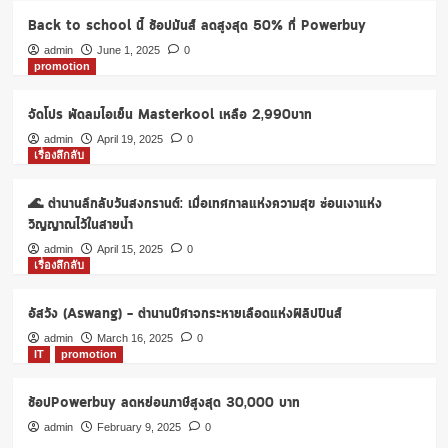
ปิด
Back to school นี้ ช้อปมันส์ ลดสูงสุด 50% ที่ Powerbuy
สาขา
ทั่ว
admin
June 1, 2025
0
promotion
ประเทศ
วัน
ที่
จัดโปร พัดลมไอเย็น Masterkool เหลือ 2,990บาท
28-
admin
April 19, 2025
0
29
เรื่องลึกลับ
มี.ค.63
เลี่ยง
🌊 ตำนานลึกลับวันสงกรานต์: เมื่อเทศกาลแห่งความสุข ซ่อนเงาแห่ง
โค
วิด-19
วิญญาณไว้ในสายน้ำ
admin
April 15, 2025
0
เรื่องลึกลับ
อัสวัง (Aswang) – ตำนานปีศาจกระหายเลือดแห่งฟิลิปปินส์
admin
March 16, 2025
0
IT
promotion
ช้อปPowerbuy ลดหย่อนภาษีสูงสุด 30,000 บาท
admin
February 9, 2025
0