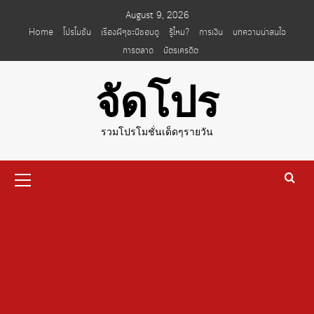
Skip
August 9, 2026
to
Home
โปรโมชั่น
เรื่องผีๆชะนีชอบดู
รู้ไหม?
การเงิน
บทความน่าสนใจ
content
การตลาด
บัตรเครดิต
จัดโปร
รวมโปรโมชั่นเด็ดๆรายวัน
Primary
Menu