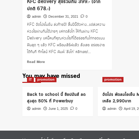
KFC delivery สุขร่วมกัน 399.- (จาก
ปกติ 678.-)
admin
December 31, 2021
0
KFC จัดโปรโมชั่น ส่งท้ายปี! สิ้นปีนี้ตัวห่าง…แต่ส่งความ
ห่วงใยผ่านกันได้ง่ายๆ แค่กดสั่งไก่ ให้กันผ่าน KFC
Delivery แค่นี้คนที่คุณห่วงใยก็ได้อร่อยกับไก่ทอดแบบ
ฟินสุด ๆ แล้ว KFC พร้อมเสิร์ฟแล้ว สั่งเลย อร่อยง่าย
ได้ทันที ทักไลน์ KFC พิมพ์ 'สั่งไก่' คลิกเลย!...
Read
Read More
more
about
You may have missed
KFC
IT
promotion
promotion
delivery
สุขร่วมกัน
Back to school นี้ ช้อปมันส์ ลด
จัดโปร พัดลมไอเย็น
399.-
สูงสุด 50% ที่ Powerbuy
เหลือ 2,990บาท
(จาก
ปกติ
admin
June 1, 2025
0
admin
April 19, 
678.-)