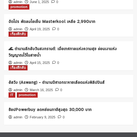
แลก
admin
June 1, 2025
0
promotion
รับ
ส่วนลด
เพิ่ม
จัดโปร พัดลมไอเย็น Masterkool เหลือ 2,990บาท
หรือ
admin
April 19, 2025
0
เครดิต
เรื่องลึกลับ
เงิน
คืน
🌊 ตำนานลึกลับวันสงกรานต์: เมื่อเทศกาลแห่งความสุข ซ่อนเงาแห่ง
สูงสุด
15%
วิญญาณไว้ในสายน้ำ
admin
April 15, 2025
0
เรื่องลึกลับ
อัสวัง (Aswang) – ตำนานปีศาจกระหายเลือดแห่งฟิลิปปินส์
admin
March 16, 2025
0
IT
promotion
ช้อปPowerbuy ลดหย่อนภาษีสูงสุด 30,000 บาท
admin
February 9, 2025
0