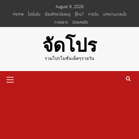
Skip
August 9, 2026
to
Home
โปรโมชั่น
เรื่องผีๆชะนีชอบดู
รู้ไหม?
การเงิน
บทความน่าสนใจ
content
การตลาด
บัตรเครดิต
จัดโปร
รวมโปรโมชั่นเด็ดๆรายวัน
Primary
Menu