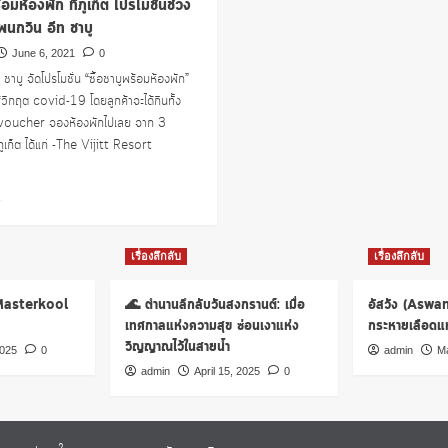
้อมห้องพัก ที่ภูเก็ต โปรโมชั่นช่วง
 เพนกวิน อีท ชาบู
June 6, 2021
0
ชาบู จัดโปรโมชั่น “ซื้อชาบูพร้อมห้องพัก”
ู้วิกฤต covid-19 โดยลูกค้าจะได้กินทั้ง
้ voucher จองห้องพักไปเลย จาก 3
ภูเก็ต ได้แก่ -The Vijitt Resort
Read
e
more
about
ซื้อ
เรื่องลึกลับ
เรื่องลึกลับ
ชา
บู
 Masterkool
🌊 ตำนานลึกลับวันสงกรานต์: เมื่อ
อัสวัง (Aswa
พร้อม
เทศกาลแห่งความสุข ซ่อนเงาแห่ง
กระหายเลือดแห่
ห้อง
วิญญาณไว้ในสายน้ำ
พัก
2025
0
admin
Ma
ที่
admin
April 15, 2025
0
ภูเก็ต
โปร
โม
ชั่น