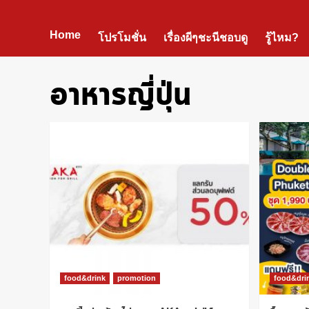
Home
โปรโมชั่น
เรื่องผีๆชะนีชอบดู
รู้ไหม?
อาหารญี่ปุ่น
food&drink
promotion
food&dri