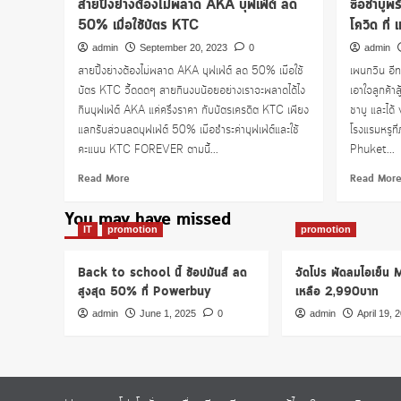
สายปิ้งย่างต้องไม่พลาด AKA บุฟเฟ่ต์ ลด
ซื้อชาบูพร
50% เมื่อใช้บัตร KTC
โควิด ที่
admin
September 20, 2023
0
admin
สายปิ้งย่างต้องไม่พลาด AKA บุฟเฟ่ต์ ลด 50% เมื่อใช้
เพนกวิน อีท 
บัตร KTC วี้ดดดๆ สายกินงบน้อยอย่างเราจะพลาดได้ไง
เอาใจลูกค้าส
กินบุฟเฟ่ต์ AKA แค่ครึ่งราคา กับบัตรเครดิต KTC เพียง
ชาบู และได
แลกรับส่วนลดบุฟเฟ่ต์ 50% เมื่อชำระค่าบุฟเฟ่ต์และใช้
โรงแรมหรูที่
คะแนน KTC FOREVER ตามนี้...
Phuket...
Read
Read More
Read Mor
more
about
You may have missed
สาย
IT
promotion
promotion
ปิ้ง
ย่าง
Back to school นี้ ช้อปมันส์ ลด
จัดโปร พัดลมไอเย็น
ต้อง
สูงสุด 50% ที่ Powerbuy
เหลือ 2,990บาท
ไม่
พลาด
admin
June 1, 2025
0
admin
April 19, 
AKA
บุฟเฟ่ต์
ลด
50%
เมื่อ