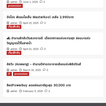
หน้า
admin
June 1, 2025
0
promotion
กระจ่าง
ใส
เพียง
จัดโปร พัดลมไอเย็น Masterkool เหลือ 2,990บาท
319
admin
April 19, 2025
0
บาท
เรื่องลึกลับ
🌊 ตำนานลึกลับวันสงกรานต์: เมื่อเทศกาลแห่งความสุข ซ่อนเงาแห่ง
วิญญาณไว้ในสายน้ำ
admin
April 15, 2025
0
เรื่องลึกลับ
อัสวัง (Aswang) – ตำนานปีศาจกระหายเลือดแห่งฟิลิปปินส์
admin
March 16, 2025
0
IT
promotion
ช้อปPowerbuy ลดหย่อนภาษีสูงสุด 30,000 บาท
admin
February 9, 2025
0