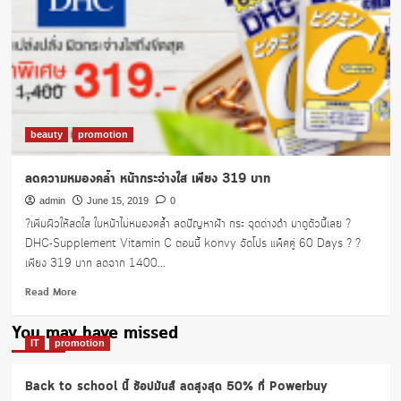
แห่ง
วัย
ต่อ
ต้าน
การ
เกิด
ริ้ว
รอย
beauty
promotion
ใหม่
ช่วย
ลดความหมองคล้ำ หน้ากระจ่างใส เพียง 319 บาท
ลด
ฝ้า
admin
June 15, 2019
0
กระ
?เพิ่มผิวให้สดใส ใบหน้าไม่หมองคล้ำ ลดปัญหาฝ้า กระ จุดด่างดำ มาดูตัวนี้เลย ?
จุด
DHC-Supplement Vitamin C ตอนนี้ konvy จัดโปร แพ็คคู่ 60 Days ? ?
ด่าง
เพียง 319 บาท ลดจาก 1400...
ดำ
ให้
Read
Read More
ดู
more
จาง
about
You may have missed
ลง
ลด
IT
promotion
ยู
ความ
เซอ
หมอง
ริน
Back to school นี้ ช้อปมันส์ ลดสูงสุด 50% ที่ Powerbuy
คล้ำ
756.-