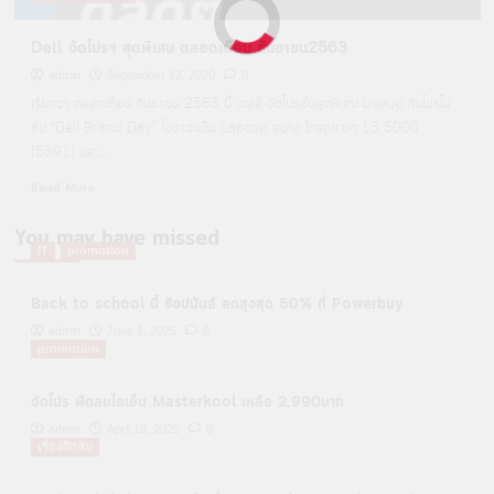
Dell จัดโปรฯ สุดพิเศษ ตลอดเดือน กันยายน2563
admin
September 12, 2020
0
เรียกว่า ตลอดเดือน กันยายน 2563 นี้ เดลล์ จัดโปรชั่นสุดพิเศษ มาเสนอ กับโปรโม
ชั่น “Dell Brand Day” ไม่ว่าจะเป็น Laptop อย่าง Inspiron 13 5000
(5391) และ...
Read
Read More
more
about
You may have missed
Dell
IT
promotion
จัด
โปรฯ
Back to school นี้ ช้อปมันส์ ลดสูงสุด 50% ที่ Powerbuy
สุด
พิเศษ
admin
June 1, 2025
0
promotion
ตลอด
เดือน
กันยายน2563
จัดโปร พัดลมไอเย็น Masterkool เหลือ 2,990บาท
admin
April 19, 2025
0
เรื่องลึกลับ