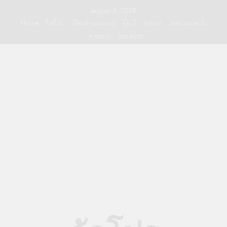
Skip
August 6, 2026
to
Home
โปรโมชั่น
เรื่องผีๆชะนีชอบดู
รู้ไหม?
การเงิน
บทความน่าสนใจ
content
การตลาด
บัตรเครดิต