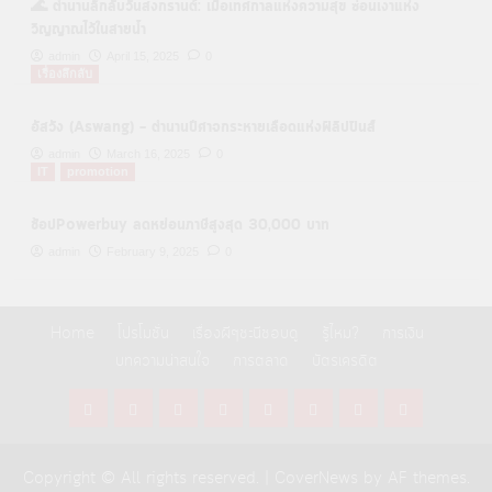
🌊 ตำนานลึกลับวันสงกรานต์: เมื่อเทศกาลแห่งความสุข ซ่อนเงาแห่ง
วิญญาณไว้ในสายน้ำ
admin
April 15, 2025
0
เรื่องลึกลับ
อัสวัง (Aswang) – ตำนานปีศาจกระหายเลือดแห่งฟิลิปปินส์
admin
March 16, 2025
0
IT
promotion
ช้อปPowerbuy ลดหย่อนภาษีสูงสุด 30,000 บาท
admin
February 9, 2025
0
Home
โปรโมชั่น
เรื่องผีๆชะนีชอบดู
รู้ไหม?
การเงิน
บทความน่าสนใจ
การตลาด
บัตรเครดิต
Home
โปร
เรื่อง
รู้
การ
บทความ
การ
บัตร
โม
ผีๆ
ไหม?
เงิน
น่า
ตลาด
เครดิต
Copyright © All rights reserved.
|
CoverNews
by AF themes.