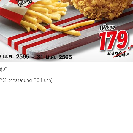
ุ่ม”
ป 32% จากราคาปกติ 264 บาท)